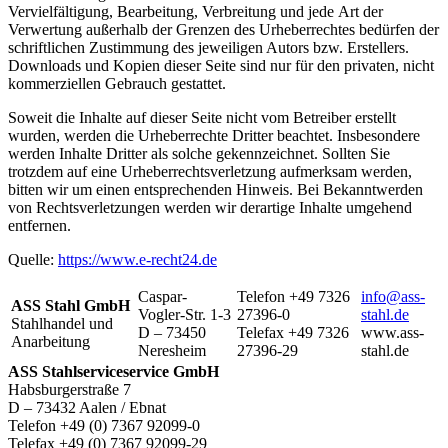
Vervielfältigung, Bearbeitung, Verbreitung und jede Art der
Verwertung außerhalb der Grenzen des Urheberrechtes bedürfen der
schriftlichen Zustimmung des jeweiligen Autors bzw. Erstellers.
Downloads und Kopien dieser Seite sind nur für den privaten, nicht
kommerziellen Gebrauch gestattet.
Soweit die Inhalte auf dieser Seite nicht vom Betreiber erstellt
wurden, werden die Urheberrechte Dritter beachtet. Insbesondere
werden Inhalte Dritter als solche gekennzeichnet. Sollten Sie
trotzdem auf eine Urheberrechtsverletzung aufmerksam werden,
bitten wir um einen entsprechenden Hinweis. Bei Bekanntwerden
von Rechtsverletzungen werden wir derartige Inhalte umgehend
entfernen.
Quelle:
https://www.e-recht24.de
Caspar-
Telefon +49 7326
info@ass-
ASS Stahl GmbH
Vogler-Str. 1-3
27396-0
stahl.de
Stahlhandel und
D – 73450
Telefax +49 7326
www.ass-
Anarbeitung
Neresheim
27396-29
stahl.de
ASS Stahlserviceservice GmbH
Habsburgerstraße 7
D – 73432 Aalen / Ebnat
Telefon +49 (0) 7367 92099-0
Telefax +49 (0) 7367 92099-29